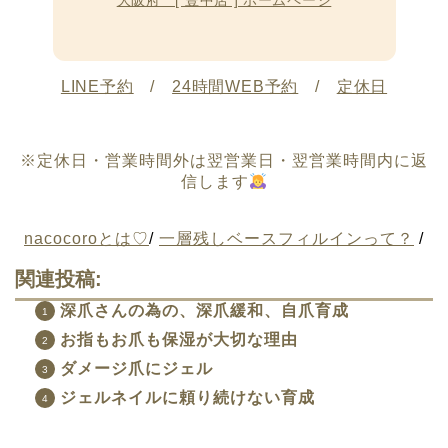
大阪府 [ 豊中店 ] ホームページ
LINE予約
/
24時間WEB予約
/
定休日
※定休日・営業時間外は翌営業日・翌営業時間内に返
信します
nacocoroとは♡
/
一層残しベースフィルインって？
/
関連投稿:
深爪さんの為の、深爪緩和、自爪育成
お指もお爪も保湿が大切な理由
ダメージ爪にジェル
ジェルネイルに頼り続けない育成