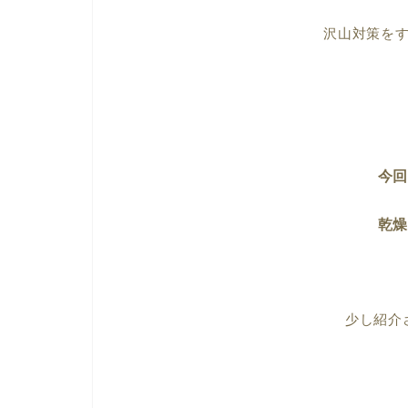
沢山対策を
今
乾
少し紹介