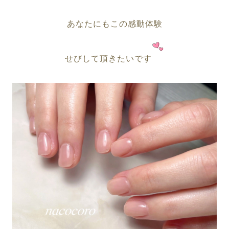
あなたにもこの感動体験
せびして頂きたいです