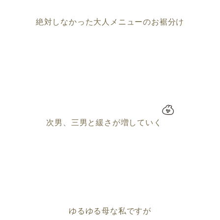
絶対しなかった大人メニューのお裾分け
次男、三男と緩さが増していく
ゆるゆる母な私ですが