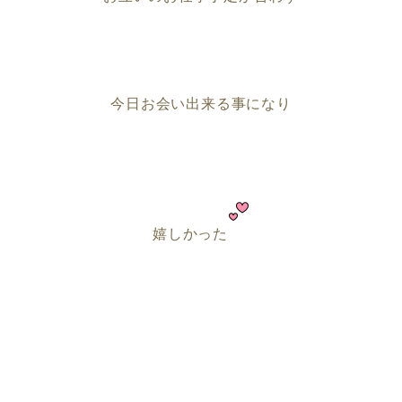
今日お会い出来る事になり
嬉しかった