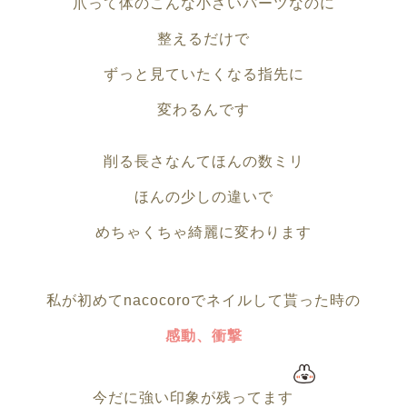
爪って体のこんな小さいパーツなのに
整えるだけで
ずっと見ていたくなる指先に
変わるんです
削る長さなんてほんの数ミリ
ほんの少しの違いで
めちゃくちゃ綺麗に変わります
私が初めてnacocoroでネイルして貰った時の
感動、衝撃
今だに強い印象が残ってます