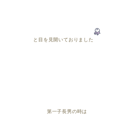
と目を見開いておりました
第一子長男の時は