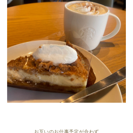
お互いのお仕事予定が合わず