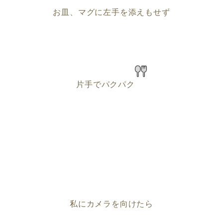
お皿、マグに左手を添えもせず
片手でパクパク
私にカメラを向けたら