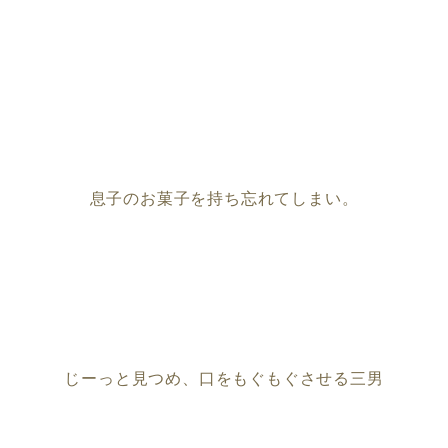
息子のお菓子を持ち忘れてしまい。
じーっと見つめ、口をもぐもぐさせる三男