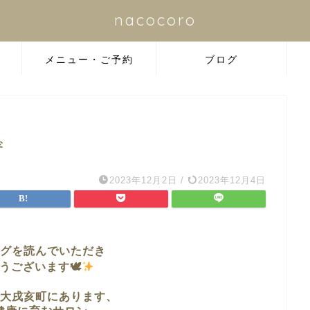
nacocoro
メニュー・ご予約
ブログ
ず
2023年12月2日
/
2023年12月4日
グを読んでいただき
うございます🕊
大戌亥町に
あります、