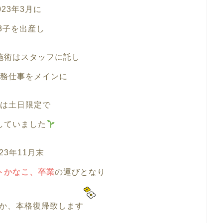
023年3月に
3子を出産し
施術はスタッフに託し
務仕事をメインに
は土日限定で
していました
023年11月末
トかなこ、卒業
の運びとなり
るか、本格復帰致します