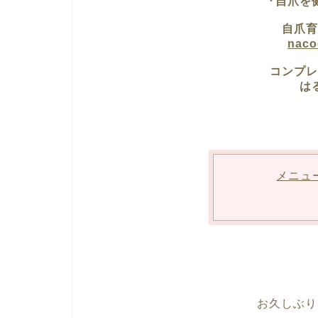
『自爪を
自爪育
nac
コンプレ
は
メニュ
お久しぶり