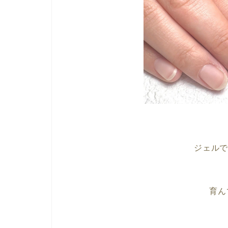
ジェル
育ん