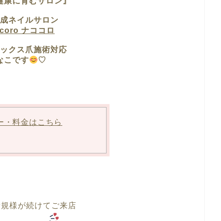
健康に育むサロン』
成ネイルサロン
ocoro ナココロ
ックス爪施術対応
なこです
♡
ー・料金はこちら
規様が続けてご来店