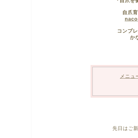
『自爪を
自爪育
nac
コンプレ
か
メニュ
先日はご新