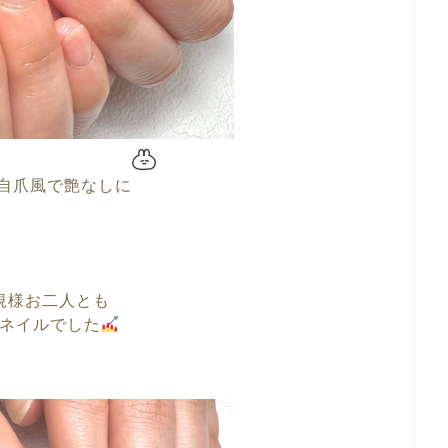
自爪風で艶なしに
規様お二人とも
ネイルでした