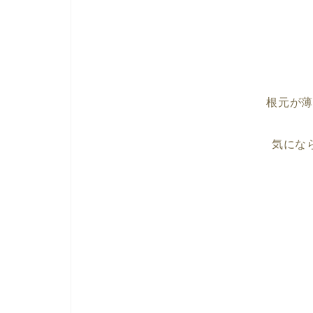
根元が
気にな