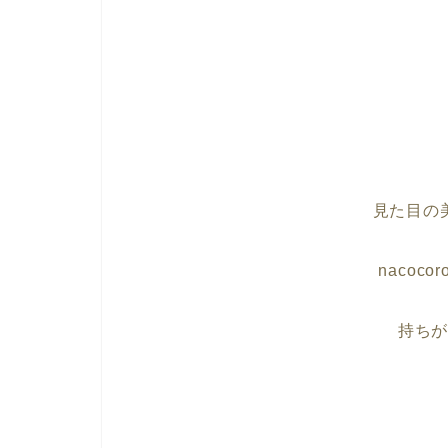
見た目の
nacoc
持ち