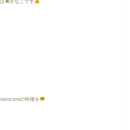
は
かなこです
acocoroの特徴を