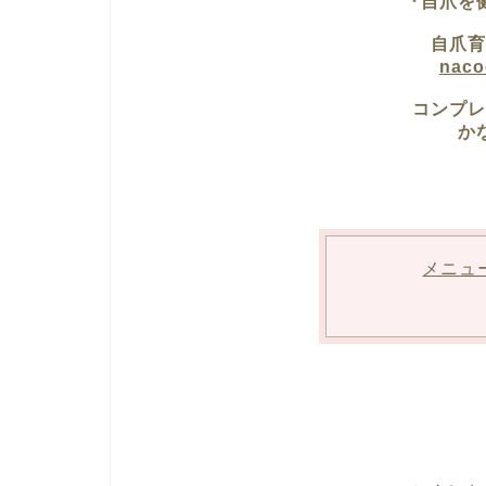
『自爪を
自爪育
nac
コンプレ
か
メニュ