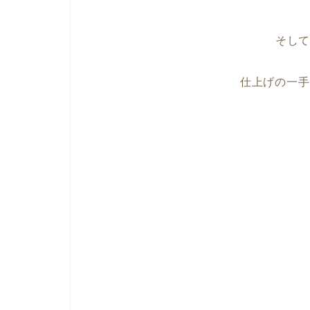
そし
仕上げの
一手