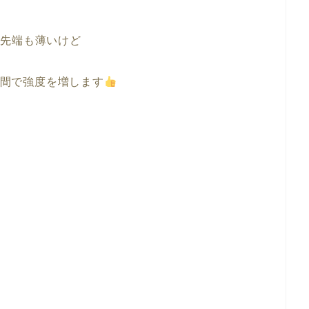
て先端も
薄いけど
間で
強度を増します