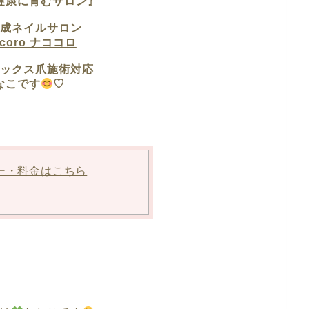
健康に育むサロン』
成ネイルサロン
ocoro ナココロ
ックス爪施術対応
なこです
♡
ー・料金はこちら