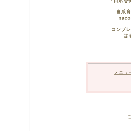
『自爪を
自爪育
nac
コンプレ
は
メニュ
こ