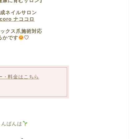
健康に育むサロン』
成ネイルサロン
ocoro ナココロ
ックス爪施術対応
るかです
♡
ー・料金はこちら
んばんは