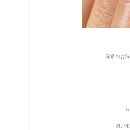
深爪のお
初ご